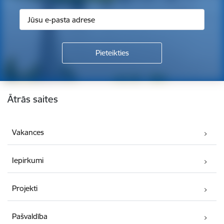
Kājene
Ātrās saites
Vakances
Iepirkumi
Projekti
Pašvaldība