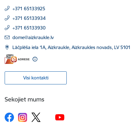
+371 65133925
+371 65133934
+371 65133930
E-pasts:
dome@aizkraukle.lv
Lāčplēša iela 1A, Aizkraukle, Aizkraukles novads, LV 5101
Visi kontakti
Sekojiet mums