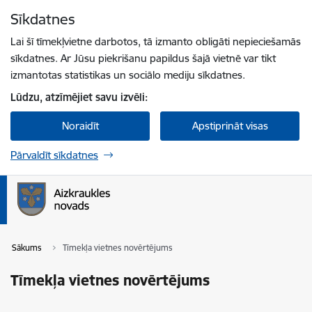
Pāriet uz lapas saturu
Sīkdatnes
Spied
lai meklētu
Enter
Lai šī tīmekļvietne darbotos, tā izmanto obligāti nepieciešamās
sīkdatnes. Ar Jūsu piekrišanu papildus šajā vietnē var tikt
izmantotas statistikas un sociālo mediju sīkdatnes.
Lūdzu, atzīmējiet savu izvēli:
Noraidīt
Apstiprināt visas
Pārvaldīt sīkdatnes
Sākums
Tīmekļa vietnes novērtējums
Tīmekļa vietnes novērtējums