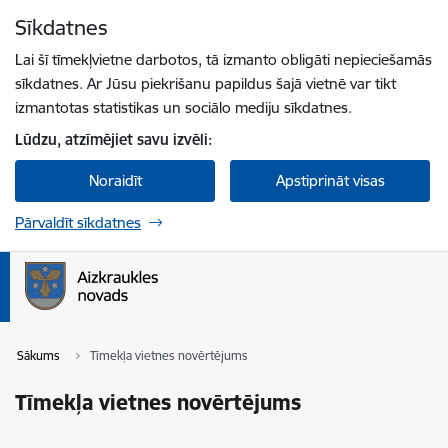
Pāriet uz lapas saturu
Sīkdatnes
Spied
lai meklētu
Enter
Lai šī tīmekļvietne darbotos, tā izmanto obligāti nepieciešamās
sīkdatnes. Ar Jūsu piekrišanu papildus šajā vietnē var tikt
izmantotas statistikas un sociālo mediju sīkdatnes.
Lūdzu, atzīmējiet savu izvēli:
Noraidīt
Apstiprināt visas
Pārvaldīt sīkdatnes
Sākums
Tīmekļa vietnes novērtējums
Tīmekļa vietnes novērtējums