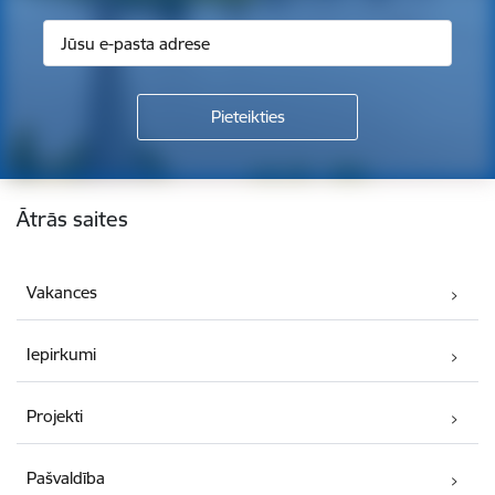
Kājene
Ātrās saites
Vakances
Iepirkumi
Projekti
Pašvaldība