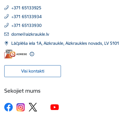
+371 65133925
+371 65133934
+371 65133930
E-pasts:
dome@aizkraukle.lv
Lāčplēša iela 1A, Aizkraukle, Aizkraukles novads, LV 5101
Visi kontakti
Sekojiet mums