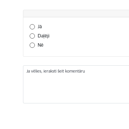
Vai šī informācija bija noderīga?
Jā
Daļēji
Nē
Ja vēlies, ieraksti šeit komentāru