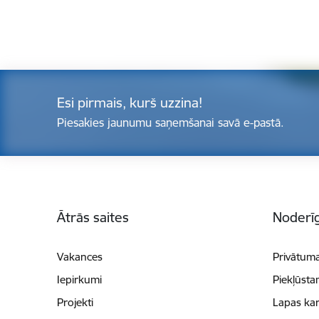
Esi pirmais, kurš uzzina!
Piesakies jaunumu saņemšanai savā e-pastā.
Kājene
Ātrās saites
Noderīg
Vakances
Privātuma
Iepirkumi
Piekļūsta
Projekti
Lapas kar