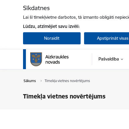
Pāriet uz lapas saturu
Sīkdatnes
Lai šī tīmekļvietne darbotos, tā izmanto obligāti nepiec
Lūdzu, atzīmējiet savu izvēli:
Noraidīt
Apstiprināt visas
Pašvaldība
Sākums
Tīmekļa vietnes novērtējums
Tīmekļa vietnes novērtējums