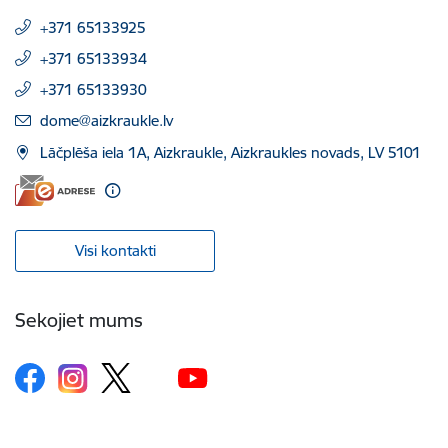
+371 65133925
+371 65133934
+371 65133930
E-pasts:
dome@aizkraukle.lv
Lāčplēša iela 1A, Aizkraukle, Aizkraukles novads, LV 5101
Visi kontakti
Sekojiet mums