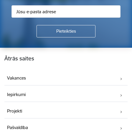
Kājene
Ātrās saites
Vakances
Iepirkumi
Projekti
Pašvaldība