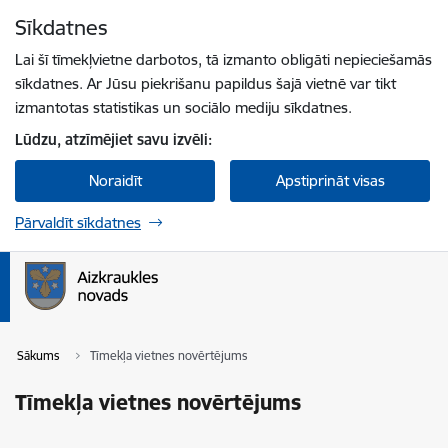
Pāriet uz lapas saturu
Sīkdatnes
Spied
lai meklētu
Enter
Lai šī tīmekļvietne darbotos, tā izmanto obligāti nepieciešamās
sīkdatnes. Ar Jūsu piekrišanu papildus šajā vietnē var tikt
izmantotas statistikas un sociālo mediju sīkdatnes.
Lūdzu, atzīmējiet savu izvēli:
Noraidīt
Apstiprināt visas
Pārvaldīt sīkdatnes
Sākums
Tīmekļa vietnes novērtējums
Tīmekļa vietnes novērtējums