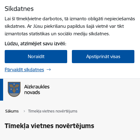
Pāriet uz lapas saturu
Sīkdatnes
Spied
lai meklētu
Enter
Lai šī tīmekļvietne darbotos, tā izmanto obligāti nepieciešamās
sīkdatnes. Ar Jūsu piekrišanu papildus šajā vietnē var tikt
izmantotas statistikas un sociālo mediju sīkdatnes.
Lūdzu, atzīmējiet savu izvēli:
Noraidīt
Apstiprināt visas
Pārvaldīt sīkdatnes
Sākums
Tīmekļa vietnes novērtējums
Tīmekļa vietnes novērtējums