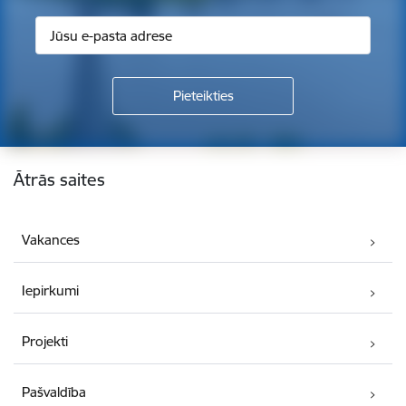
Kājene
Ātrās saites
Vakances
Iepirkumi
Projekti
Pašvaldība