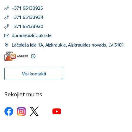
+371 65133925
+371 65133934
+371 65133930
E-pasts:
dome@aizkraukle.lv
Lāčplēša iela 1A, Aizkraukle, Aizkraukles novads, LV 5101
Visi kontakti
Sekojiet mums