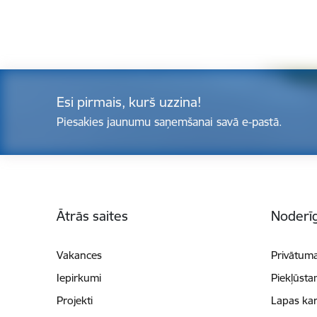
Esi pirmais, kurš uzzina!
Piesakies jaunumu saņemšanai savā e-pastā.
Kājene
Ātrās saites
Noderīg
Vakances
Privātuma
Iepirkumi
Piekļūsta
Projekti
Lapas kar