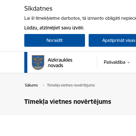
Pāriet uz lapas saturu
Sīkdatnes
Lai šī tīmekļvietne darbotos, tā izmanto obligāti nepiec
Lūdzu, atzīmējiet savu izvēli:
Noraidīt
Apstiprināt visas
Pašvaldība
Sākums
Tīmekļa vietnes novērtējums
Tīmekļa vietnes novērtējums