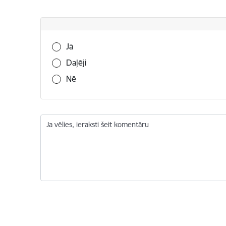
Vai šī informācija bija noderīga?
Jā
Daļēji
Nē
Ja vēlies, ieraksti šeit komentāru