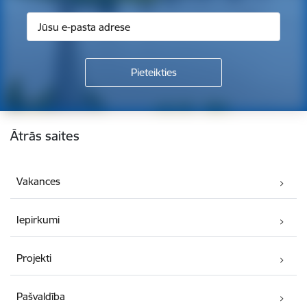
Kājene
Ātrās saites
Vakances
Iepirkumi
Projekti
Pašvaldība