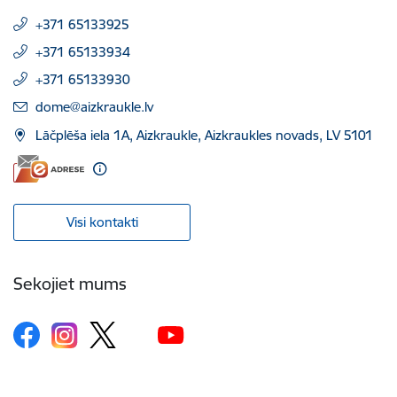
+371 65133925
+371 65133934
+371 65133930
E-pasts:
dome@aizkraukle.lv
Lāčplēša iela 1A, Aizkraukle, Aizkraukles novads, LV 5101
Visi kontakti
Sekojiet mums