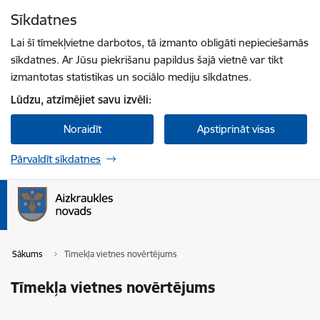
Pāriet uz lapas saturu
Sīkdatnes
Spied
lai meklētu
Enter
Lai šī tīmekļvietne darbotos, tā izmanto obligāti nepieciešamās
sīkdatnes. Ar Jūsu piekrišanu papildus šajā vietnē var tikt
izmantotas statistikas un sociālo mediju sīkdatnes.
Lūdzu, atzīmējiet savu izvēli:
Noraidīt
Apstiprināt visas
Pārvaldīt sīkdatnes
Sākums
Tīmekļa vietnes novērtējums
Tīmekļa vietnes novērtējums