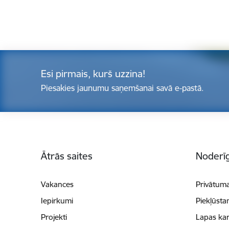
Esi pirmais, kurš uzzina!
Piesakies jaunumu saņemšanai savā e-pastā.
Kājene
Ātrās saites
Noderīg
Vakances
Privātuma
Iepirkumi
Piekļūsta
Projekti
Lapas kar