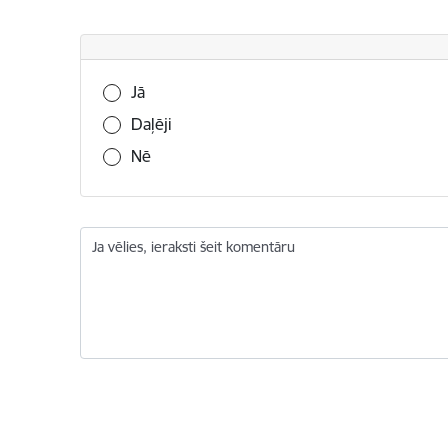
Vai šī informācija bija noderīga?
Jā
Daļēji
Nē
Ja vēlies, ieraksti šeit komentāru