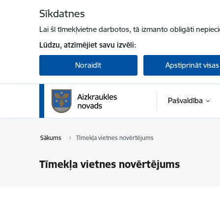
Pāriet uz lapas saturu
Sīkdatnes
Lai šī tīmekļvietne darbotos, tā izmanto obligāti nepiec
Lūdzu, atzīmējiet savu izvēli:
Noraidīt
Apstiprināt visas
Pašvaldība
Sākums
Tīmekļa vietnes novērtējums
Tīmekļa vietnes novērtējums