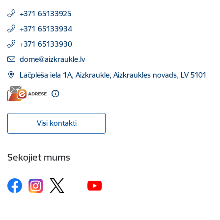
+371 65133925
+371 65133934
+371 65133930
E-pasts:
dome@aizkraukle.lv
Lāčplēša iela 1A, Aizkraukle, Aizkraukles novads, LV 5101
Visi kontakti
Sekojiet mums