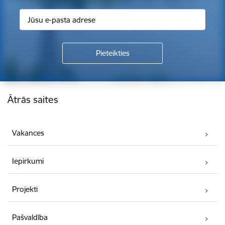
Kājene
Ātrās saites
Vakances
Iepirkumi
Projekti
Pašvaldība