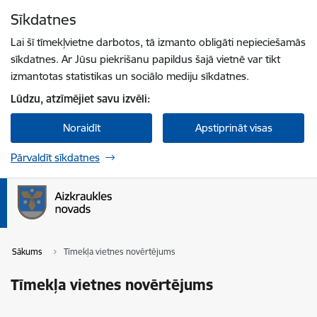
Pāriet uz lapas saturu
Sīkdatnes
Spied
lai meklētu
Enter
Lai šī tīmekļvietne darbotos, tā izmanto obligāti nepieciešamās
sīkdatnes. Ar Jūsu piekrišanu papildus šajā vietnē var tikt
izmantotas statistikas un sociālo mediju sīkdatnes.
Lūdzu, atzīmējiet savu izvēli:
Noraidīt
Apstiprināt visas
Pārvaldīt sīkdatnes
Sākums
Tīmekļa vietnes novērtējums
Tīmekļa vietnes novērtējums