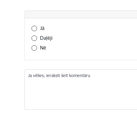
Vai šī informācija bija noderīga?
Jā
Daļēji
Nē
Ja vēlies, ieraksti šeit komentāru