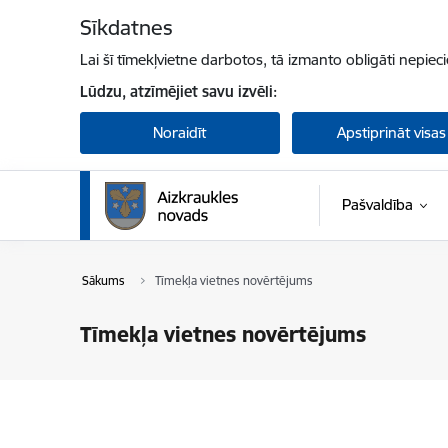
Pāriet uz lapas saturu
Sīkdatnes
Lai šī tīmekļvietne darbotos, tā izmanto obligāti nepiec
Lūdzu, atzīmējiet savu izvēli:
Noraidīt
Apstiprināt visas
Pašvaldība
Sākums
Tīmekļa vietnes novērtējums
Tīmekļa vietnes novērtējums