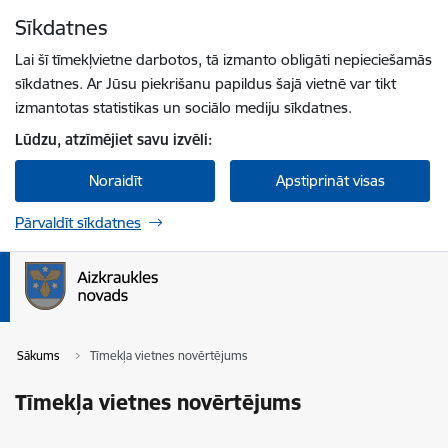
Pāriet uz lapas saturu
Sīkdatnes
Spied
lai meklētu
Enter
Lai šī tīmekļvietne darbotos, tā izmanto obligāti nepieciešamās
sīkdatnes. Ar Jūsu piekrišanu papildus šajā vietnē var tikt
izmantotas statistikas un sociālo mediju sīkdatnes.
Lūdzu, atzīmējiet savu izvēli:
Noraidīt
Apstiprināt visas
Pārvaldīt sīkdatnes
Sākums
Tīmekļa vietnes novērtējums
Tīmekļa vietnes novērtējums