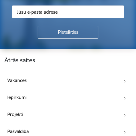
Kājene
Ātrās saites
Vakances
Iepirkumi
Projekti
Pašvaldība