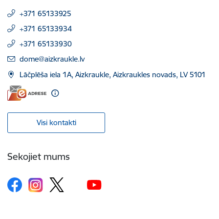
+371 65133925
+371 65133934
+371 65133930
E-pasts:
dome@aizkraukle.lv
Lāčplēša iela 1A, Aizkraukle, Aizkraukles novads, LV 5101
Visi kontakti
Sekojiet mums