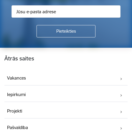
Kājene
Ātrās saites
Vakances
Iepirkumi
Projekti
Pašvaldība