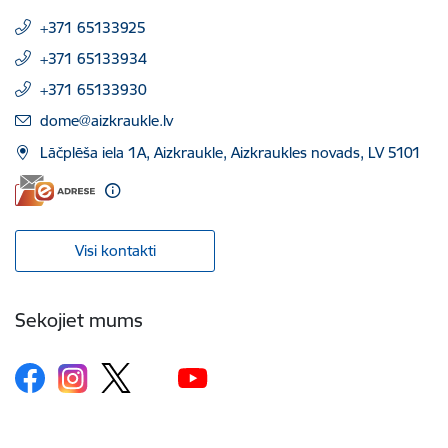
+371 65133925
+371 65133934
+371 65133930
E-pasts:
dome@aizkraukle.lv
Lāčplēša iela 1A, Aizkraukle, Aizkraukles novads, LV 5101
Visi kontakti
Sekojiet mums