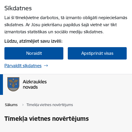
Pāriet uz lapas saturu
Sīkdatnes
Spied
lai meklētu
Enter
Lai šī tīmekļvietne darbotos, tā izmanto obligāti nepieciešamās
sīkdatnes. Ar Jūsu piekrišanu papildus šajā vietnē var tikt
izmantotas statistikas un sociālo mediju sīkdatnes.
Lūdzu, atzīmējiet savu izvēli:
Noraidīt
Apstiprināt visas
Pārvaldīt sīkdatnes
Sākums
Tīmekļa vietnes novērtējums
Tīmekļa vietnes novērtējums