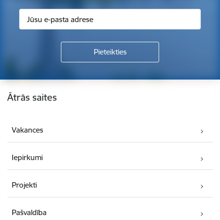
Kājene
Ātrās saites
Vakances
Iepirkumi
Projekti
Pašvaldība