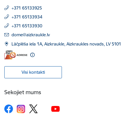
+371 65133925
+371 65133934
+371 65133930
E-pasts:
dome@aizkraukle.lv
Lāčplēša iela 1A, Aizkraukle, Aizkraukles novads, LV 5101
Visi kontakti
Sekojiet mums