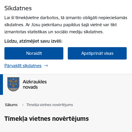
Pāriet uz lapas saturu
Sīkdatnes
Spied
lai meklētu
Enter
Lai šī tīmekļvietne darbotos, tā izmanto obligāti nepieciešamās
sīkdatnes. Ar Jūsu piekrišanu papildus šajā vietnē var tikt
izmantotas statistikas un sociālo mediju sīkdatnes.
Lūdzu, atzīmējiet savu izvēli:
Noraidīt
Apstiprināt visas
Pārvaldīt sīkdatnes
Sākums
Tīmekļa vietnes novērtējums
Tīmekļa vietnes novērtējums