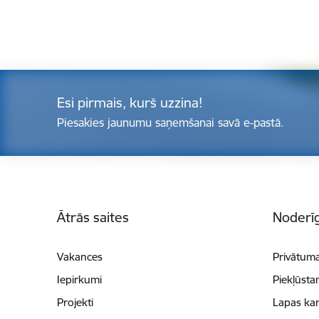
Esi pirmais, kurš uzzina!
Piesakies jaunumu saņemšanai savā e-pastā.
Kājene
Ātrās saites
Noderīg
Vakances
Privātuma
Iepirkumi
Piekļūsta
Projekti
Lapas kar