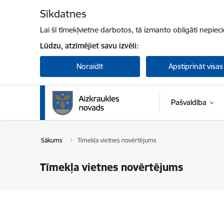
Pāriet uz lapas saturu
Sīkdatnes
Lai šī tīmekļvietne darbotos, tā izmanto obligāti nepiec
Lūdzu, atzīmējiet savu izvēli:
Noraidīt
Apstiprināt visas
Pašvaldība
Sākums
Tīmekļa vietnes novērtējums
Tīmekļa vietnes novērtējums