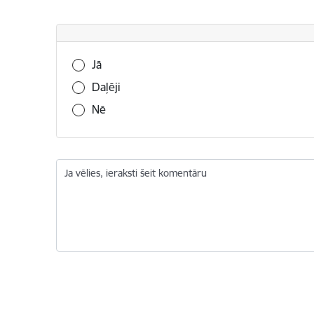
Vai šī informācija bija noderīga?
Jā
Daļēji
Nē
Ja vēlies, ieraksti šeit komentāru