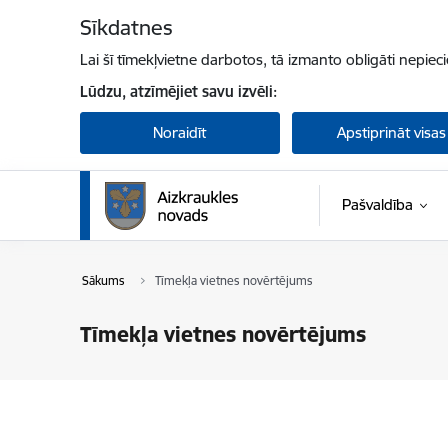
Pāriet uz lapas saturu
Sīkdatnes
Lai šī tīmekļvietne darbotos, tā izmanto obligāti nepiec
Lūdzu, atzīmējiet savu izvēli:
Noraidīt
Apstiprināt visas
Pašvaldība
Sākums
Tīmekļa vietnes novērtējums
Tīmekļa vietnes novērtējums