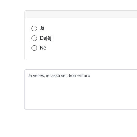
Vai šī informācija bija noderīga?
Jā
Daļēji
Nē
Ja vēlies, ieraksti šeit komentāru