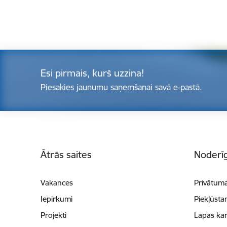
Esi pirmais, kurš uzzina!
Piesakies jaunumu saņemšanai savā e-pastā.
Kājene
Ātrās saites
Noderīg
Vakances
Privātuma
Iepirkumi
Piekļūsta
Projekti
Lapas kar