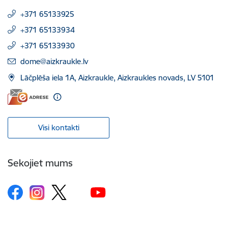
+371 65133925
+371 65133934
+371 65133930
E-pasts:
dome@aizkraukle.lv
Lāčplēša iela 1A, Aizkraukle, Aizkraukles novads, LV 5101
Visi kontakti
Sekojiet mums