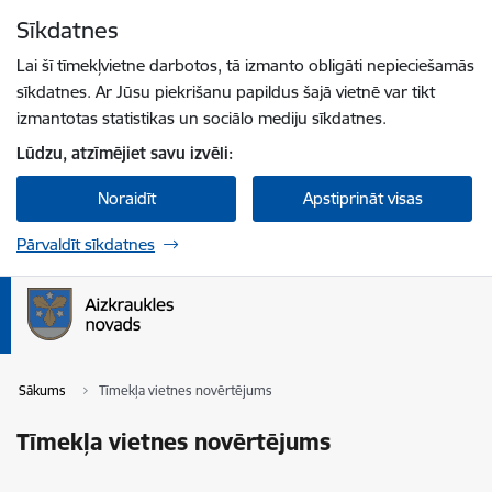
Pāriet uz lapas saturu
Sīkdatnes
Spied
lai meklētu
Enter
Lai šī tīmekļvietne darbotos, tā izmanto obligāti nepieciešamās
sīkdatnes. Ar Jūsu piekrišanu papildus šajā vietnē var tikt
izmantotas statistikas un sociālo mediju sīkdatnes.
Lūdzu, atzīmējiet savu izvēli:
Noraidīt
Apstiprināt visas
Pārvaldīt sīkdatnes
Sākums
Tīmekļa vietnes novērtējums
Tīmekļa vietnes novērtējums