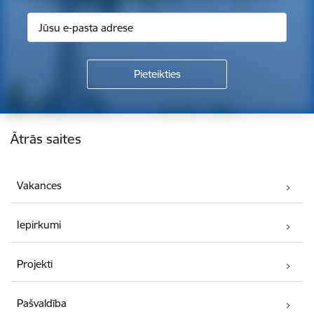
Kājene
Ātrās saites
Vakances
Iepirkumi
Projekti
Pašvaldība