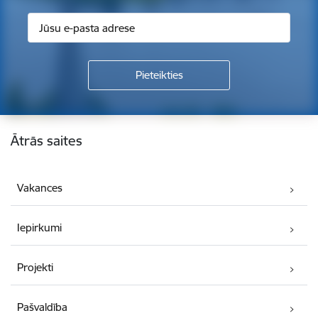
Kājene
Ātrās saites
Vakances
Iepirkumi
Projekti
Pašvaldība