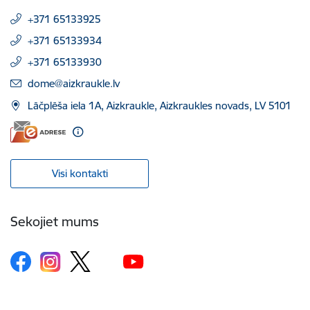
+371 65133925
+371 65133934
+371 65133930
E-pasts:
dome@aizkraukle.lv
Lāčplēša iela 1A, Aizkraukle, Aizkraukles novads, LV 5101
Visi kontakti
Sekojiet mums