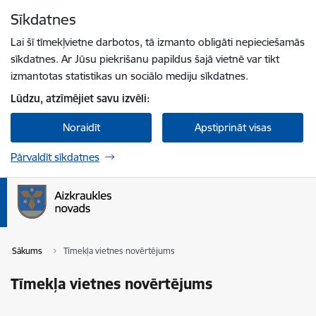
Pāriet uz lapas saturu
Sīkdatnes
Spied
lai meklētu
Enter
Lai šī tīmekļvietne darbotos, tā izmanto obligāti nepieciešamās
sīkdatnes. Ar Jūsu piekrišanu papildus šajā vietnē var tikt
izmantotas statistikas un sociālo mediju sīkdatnes.
Lūdzu, atzīmējiet savu izvēli:
Noraidīt
Apstiprināt visas
Pārvaldīt sīkdatnes
Sākums
Tīmekļa vietnes novērtējums
Tīmekļa vietnes novērtējums