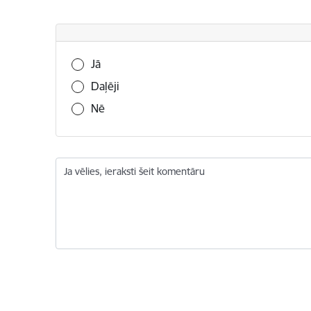
Vai šī informācija bija noderīga?
Jā
Daļēji
Nē
Ja vēlies, ieraksti šeit komentāru