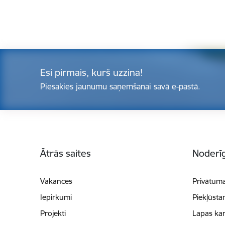
Esi pirmais, kurš uzzina!
Piesakies jaunumu saņemšanai savā e-pastā.
Kājene
Ātrās saites
Noderīg
Vakances
Privātuma
Iepirkumi
Piekļūsta
Projekti
Lapas kar