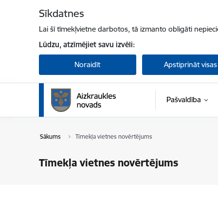
Pāriet uz lapas saturu
Sīkdatnes
Lai šī tīmekļvietne darbotos, tā izmanto obligāti nepiec
Lūdzu, atzīmējiet savu izvēli:
Noraidīt
Apstiprināt visas
Pašvaldība
Sākums
Tīmekļa vietnes novērtējums
Tīmekļa vietnes novērtējums