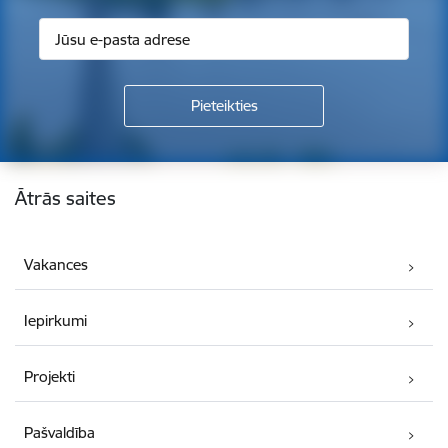
Kājene
Ātrās saites
Vakances
Iepirkumi
Projekti
Pašvaldība