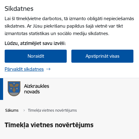
Pāriet uz lapas saturu
Sīkdatnes
Spied
lai meklētu
Enter
Lai šī tīmekļvietne darbotos, tā izmanto obligāti nepieciešamās
sīkdatnes. Ar Jūsu piekrišanu papildus šajā vietnē var tikt
izmantotas statistikas un sociālo mediju sīkdatnes.
Lūdzu, atzīmējiet savu izvēli:
Noraidīt
Apstiprināt visas
Pārvaldīt sīkdatnes
Sākums
Tīmekļa vietnes novērtējums
Tīmekļa vietnes novērtējums