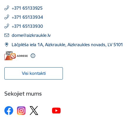
+371 65133925
+371 65133934
+371 65133930
E-pasts:
dome@aizkraukle.lv
Lāčplēša iela 1A, Aizkraukle, Aizkraukles novads, LV 5101
Visi kontakti
Sekojiet mums