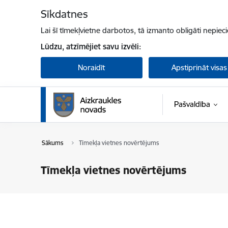
Pāriet uz lapas saturu
Sīkdatnes
Lai šī tīmekļvietne darbotos, tā izmanto obligāti nepiec
Lūdzu, atzīmējiet savu izvēli:
Noraidīt
Apstiprināt visas
Pašvaldība
Sākums
Tīmekļa vietnes novērtējums
Tīmekļa vietnes novērtējums