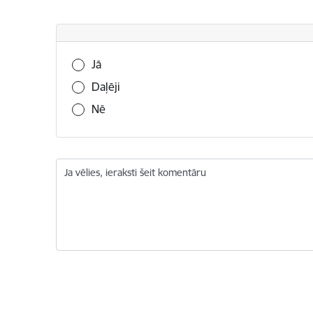
Vai šī informācija bija noderīga?
Jā
Daļēji
Nē
Ja vēlies, ieraksti šeit komentāru