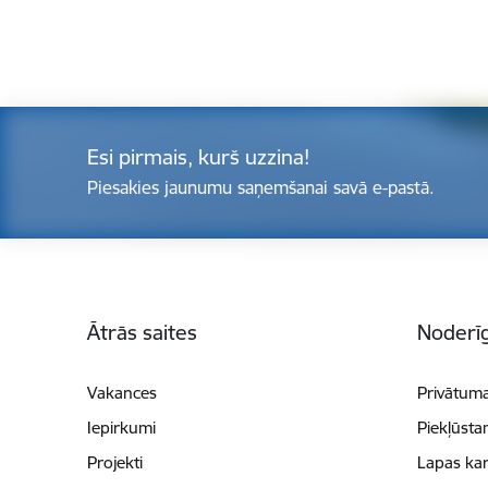
Esi pirmais, kurš uzzina!
Piesakies jaunumu saņemšanai savā e-pastā.
Kājene
Ātrās saites
Noderīg
Vakances
Privātuma
Iepirkumi
Piekļūsta
Projekti
Lapas kar