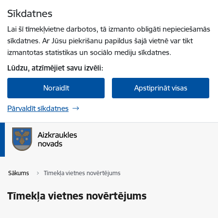
Pāriet uz lapas saturu
Sīkdatnes
Spied
lai meklētu
Enter
Lai šī tīmekļvietne darbotos, tā izmanto obligāti nepieciešamās
sīkdatnes. Ar Jūsu piekrišanu papildus šajā vietnē var tikt
izmantotas statistikas un sociālo mediju sīkdatnes.
Lūdzu, atzīmējiet savu izvēli:
Noraidīt
Apstiprināt visas
Pārvaldīt sīkdatnes
Sākums
Tīmekļa vietnes novērtējums
Tīmekļa vietnes novērtējums