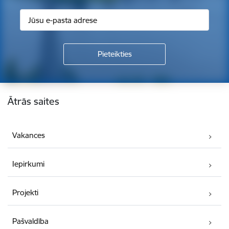
Kājene
Ātrās saites
Vakances
Iepirkumi
Projekti
Pašvaldība