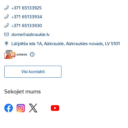
+371 65133925
+371 65133934
+371 65133930
E-pasts:
dome@aizkraukle.lv
Lāčplēša iela 1A, Aizkraukle, Aizkraukles novads, LV 5101
Visi kontakti
Sekojiet mums