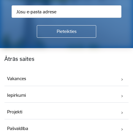
Kājene
Ātrās saites
Vakances
Iepirkumi
Projekti
Pašvaldība