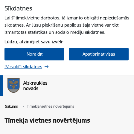
Pāriet uz lapas saturu
Sīkdatnes
Spied
lai meklētu
Enter
Lai šī tīmekļvietne darbotos, tā izmanto obligāti nepieciešamās
sīkdatnes. Ar Jūsu piekrišanu papildus šajā vietnē var tikt
izmantotas statistikas un sociālo mediju sīkdatnes.
Lūdzu, atzīmējiet savu izvēli:
Noraidīt
Apstiprināt visas
Pārvaldīt sīkdatnes
Sākums
Tīmekļa vietnes novērtējums
Tīmekļa vietnes novērtējums