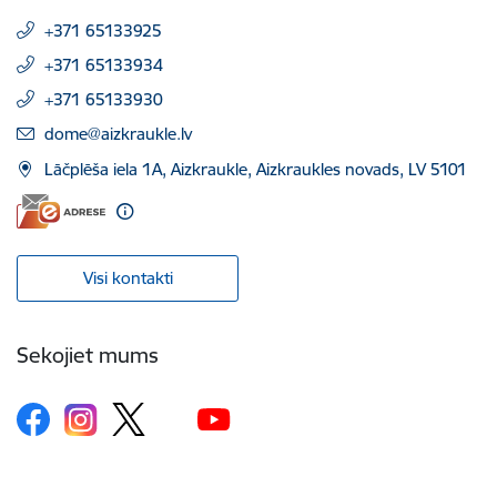
+371 65133925
+371 65133934
+371 65133930
E-pasts:
dome@aizkraukle.lv
Lāčplēša iela 1A, Aizkraukle, Aizkraukles novads, LV 5101
Visi kontakti
Sekojiet mums