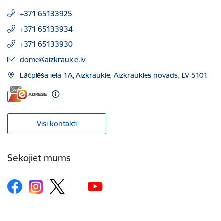
+371 65133925
+371 65133934
+371 65133930
E-pasts:
dome@aizkraukle.lv
Lāčplēša iela 1A, Aizkraukle, Aizkraukles novads, LV 5101
Visi kontakti
Sekojiet mums