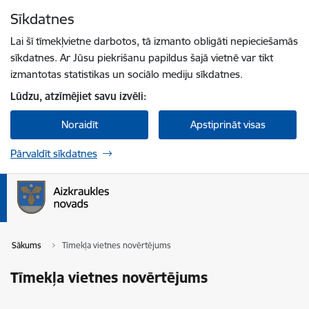
Pāriet uz lapas saturu
Sīkdatnes
Spied
lai meklētu
Enter
Lai šī tīmekļvietne darbotos, tā izmanto obligāti nepieciešamās
sīkdatnes. Ar Jūsu piekrišanu papildus šajā vietnē var tikt
izmantotas statistikas un sociālo mediju sīkdatnes.
Lūdzu, atzīmējiet savu izvēli:
Noraidīt
Apstiprināt visas
Pārvaldīt sīkdatnes
Sākums
Tīmekļa vietnes novērtējums
Tīmekļa vietnes novērtējums