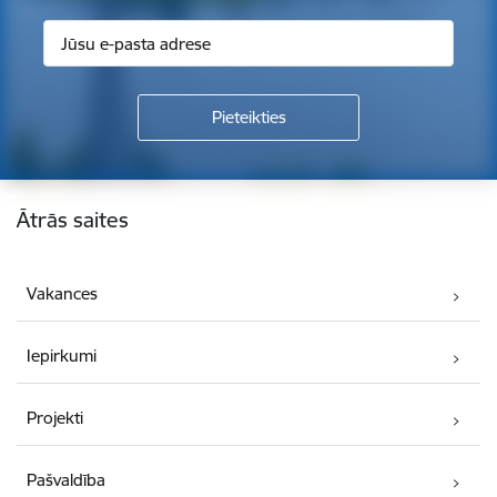
Kājene
Ātrās saites
Vakances
Iepirkumi
Projekti
Pašvaldība