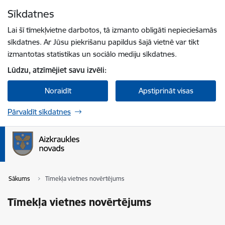
Pāriet uz lapas saturu
Sīkdatnes
Spied
lai meklētu
Enter
Lai šī tīmekļvietne darbotos, tā izmanto obligāti nepieciešamās
sīkdatnes. Ar Jūsu piekrišanu papildus šajā vietnē var tikt
izmantotas statistikas un sociālo mediju sīkdatnes.
Lūdzu, atzīmējiet savu izvēli:
Noraidīt
Apstiprināt visas
Pārvaldīt sīkdatnes
Sākums
Tīmekļa vietnes novērtējums
Tīmekļa vietnes novērtējums