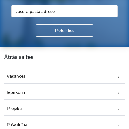
Kājene
Ātrās saites
Vakances
Iepirkumi
Projekti
Pašvaldība