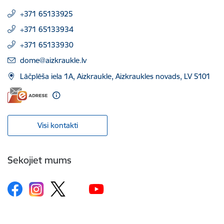
+371 65133925
+371 65133934
+371 65133930
E-pasts:
dome@aizkraukle.lv
Lāčplēša iela 1A, Aizkraukle, Aizkraukles novads, LV 5101
Visi kontakti
Sekojiet mums