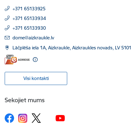
+371 65133925
+371 65133934
+371 65133930
E-pasts:
dome@aizkraukle.lv
Lāčplēša iela 1A, Aizkraukle, Aizkraukles novads, LV 5101
Visi kontakti
Sekojiet mums