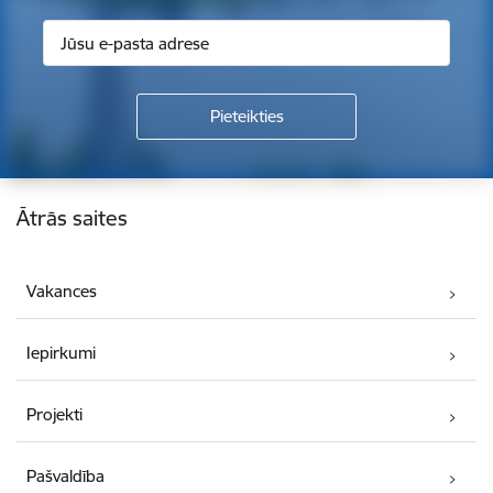
Kājene
Ātrās saites
Vakances
Iepirkumi
Projekti
Pašvaldība