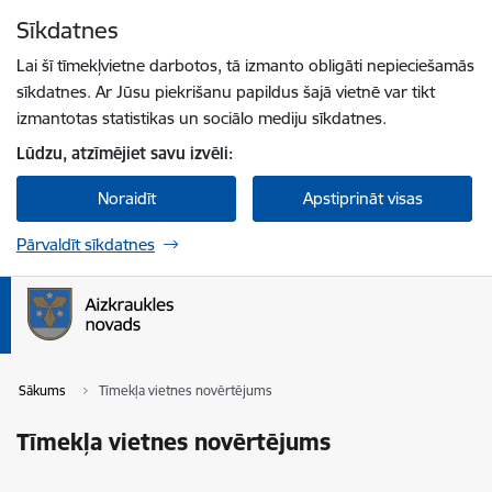
Pāriet uz lapas saturu
Sīkdatnes
Spied
lai meklētu
Enter
Lai šī tīmekļvietne darbotos, tā izmanto obligāti nepieciešamās
sīkdatnes. Ar Jūsu piekrišanu papildus šajā vietnē var tikt
izmantotas statistikas un sociālo mediju sīkdatnes.
Lūdzu, atzīmējiet savu izvēli:
Noraidīt
Apstiprināt visas
Pārvaldīt sīkdatnes
Sākums
Tīmekļa vietnes novērtējums
Tīmekļa vietnes novērtējums