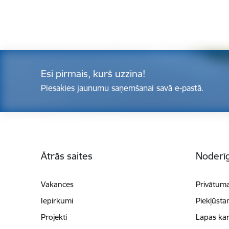
Esi pirmais, kurš uzzina!
Piesakies jaunumu saņemšanai savā e-pastā.
Kājene
Ātrās saites
Noderīg
Vakances
Privātuma
Iepirkumi
Piekļūsta
Projekti
Lapas kar