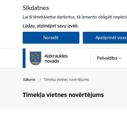
Pāriet uz lapas saturu
Sīkdatnes
Lai šī tīmekļvietne darbotos, tā izmanto obligāti nepiec
Lūdzu, atzīmējiet savu izvēli:
Noraidīt
Apstiprināt visas
Pašvaldība
Sākums
Tīmekļa vietnes novērtējums
Tīmekļa vietnes novērtējums