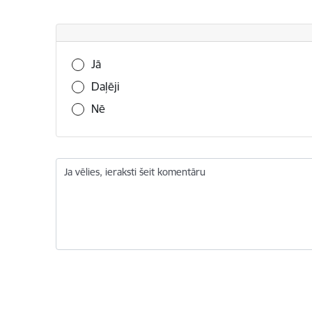
Vai šī informācija bija noderīga?
Jā
Daļēji
Nē
Ja vēlies, ieraksti šeit komentāru