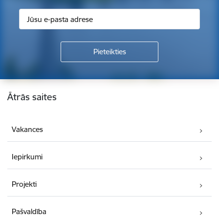
Kājene
Ātrās saites
Vakances
Iepirkumi
Projekti
Pašvaldība