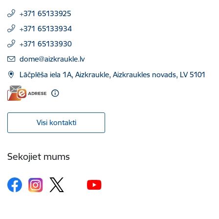
+371 65133925
+371 65133934
+371 65133930
E-pasts:
dome@aizkraukle.lv
Lāčplēša iela 1A, Aizkraukle, Aizkraukles novads, LV 5101
Visi kontakti
Sekojiet mums