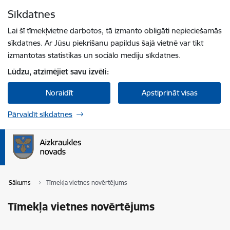
Pāriet uz lapas saturu
Sīkdatnes
Spied
lai meklētu
Enter
Lai šī tīmekļvietne darbotos, tā izmanto obligāti nepieciešamās
sīkdatnes. Ar Jūsu piekrišanu papildus šajā vietnē var tikt
izmantotas statistikas un sociālo mediju sīkdatnes.
Lūdzu, atzīmējiet savu izvēli:
Noraidīt
Apstiprināt visas
Pārvaldīt sīkdatnes
Sākums
Tīmekļa vietnes novērtējums
Tīmekļa vietnes novērtējums