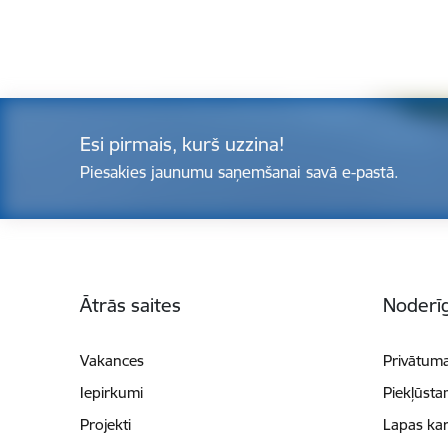
Esi pirmais, kurš uzzina!
Piesakies jaunumu saņemšanai savā e-pastā.
Kājene
Ātrās saites
Noderīg
Vakances
Privātuma
Iepirkumi
Piekļūsta
Projekti
Lapas kar