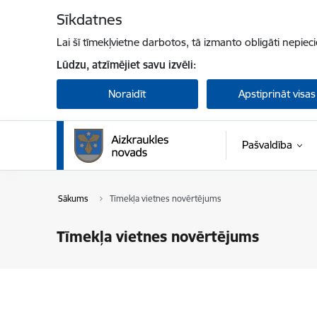
Pāriet uz lapas saturu
Sīkdatnes
Lai šī tīmekļvietne darbotos, tā izmanto obligāti nepiec
Lūdzu, atzīmējiet savu izvēli:
Noraidīt
Apstiprināt visas
Pašvaldība
Sākums
Tīmekļa vietnes novērtējums
Tīmekļa vietnes novērtējums