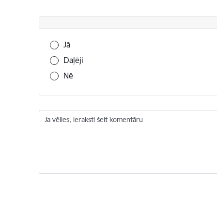
Vai šī informācija bija noderīga?
Jā
Daļēji
Nē
Ja vēlies, ieraksti šeit komentāru