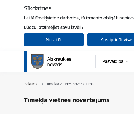
Pāriet uz lapas saturu
Sīkdatnes
Lai šī tīmekļvietne darbotos, tā izmanto obligāti nepiec
Lūdzu, atzīmējiet savu izvēli:
Noraidīt
Apstiprināt visas
Pašvaldība
Sākums
Tīmekļa vietnes novērtējums
Tīmekļa vietnes novērtējums