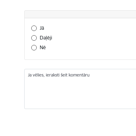
Vai šī informācija bija noderīga?
Jā
Daļēji
Nē
Ja vēlies, ieraksti šeit komentāru