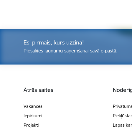
Esi pirmais, kurš uzzina!
Piesakies jaunumu saņemšanai savā e-pastā.
Kājene
Ātrās saites
Noderīg
Vakances
Privātuma
Iepirkumi
Piekļūsta
Projekti
Lapas kar