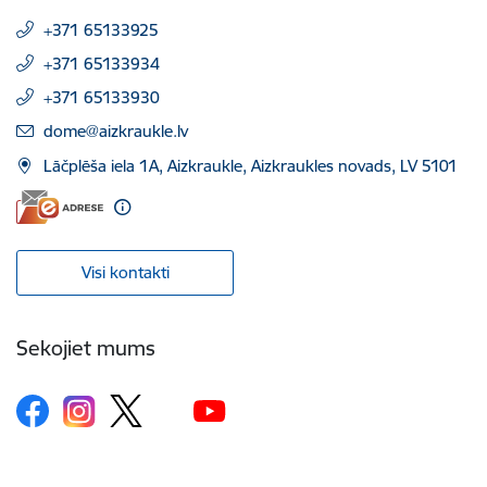
+371 65133925
+371 65133934
+371 65133930
E-pasts:
dome@aizkraukle.lv
Lāčplēša iela 1A, Aizkraukle, Aizkraukles novads, LV 5101
Visi kontakti
Sekojiet mums