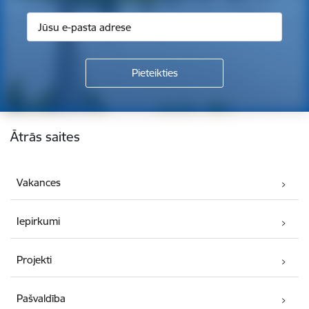
Kājene
Ātrās saites
Vakances
Iepirkumi
Projekti
Pašvaldība