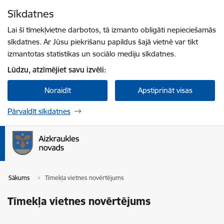
Pāriet uz lapas saturu
Sīkdatnes
Spied
lai meklētu
Enter
Lai šī tīmekļvietne darbotos, tā izmanto obligāti nepieciešamās
sīkdatnes. Ar Jūsu piekrišanu papildus šajā vietnē var tikt
izmantotas statistikas un sociālo mediju sīkdatnes.
Lūdzu, atzīmējiet savu izvēli:
Noraidīt
Apstiprināt visas
Pārvaldīt sīkdatnes
Sākums
Tīmekļa vietnes novērtējums
Tīmekļa vietnes novērtējums