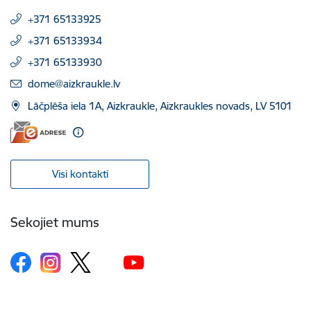
+371 65133925
+371 65133934
+371 65133930
E-pasts:
dome@aizkraukle.lv
Lāčplēša iela 1A, Aizkraukle, Aizkraukles novads, LV 5101
Visi kontakti
Sekojiet mums