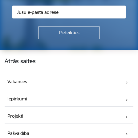
Kājene
Ātrās saites
Vakances
Iepirkumi
Projekti
Pašvaldība