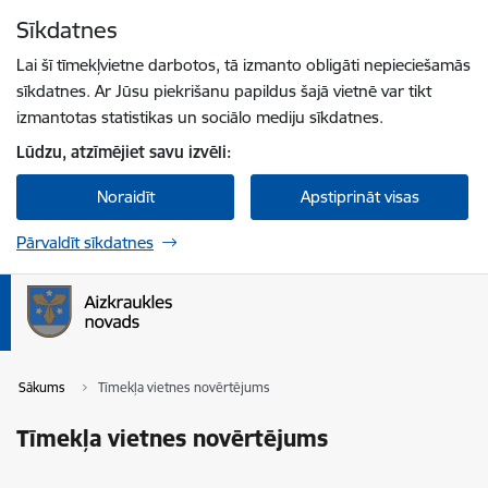
Pāriet uz lapas saturu
Sīkdatnes
Spied
lai meklētu
Enter
Lai šī tīmekļvietne darbotos, tā izmanto obligāti nepieciešamās
sīkdatnes. Ar Jūsu piekrišanu papildus šajā vietnē var tikt
izmantotas statistikas un sociālo mediju sīkdatnes.
Lūdzu, atzīmējiet savu izvēli:
Noraidīt
Apstiprināt visas
Pārvaldīt sīkdatnes
Sākums
Tīmekļa vietnes novērtējums
Tīmekļa vietnes novērtējums