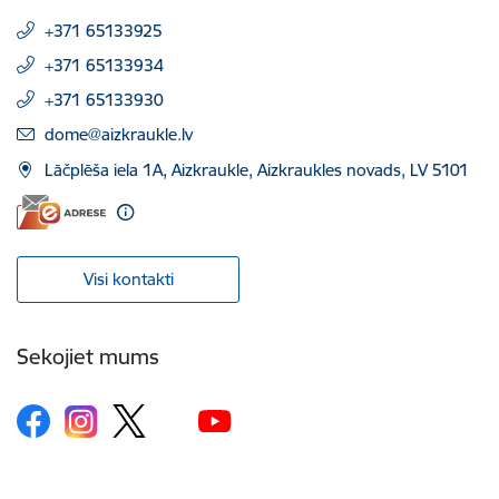
+371 65133925
+371 65133934
+371 65133930
E-pasts:
dome@aizkraukle.lv
Lāčplēša iela 1A, Aizkraukle, Aizkraukles novads, LV 5101
Visi kontakti
Sekojiet mums