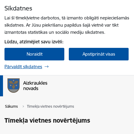
Pāriet uz lapas saturu
Sīkdatnes
Spied
lai meklētu
Enter
Lai šī tīmekļvietne darbotos, tā izmanto obligāti nepieciešamās
sīkdatnes. Ar Jūsu piekrišanu papildus šajā vietnē var tikt
izmantotas statistikas un sociālo mediju sīkdatnes.
Lūdzu, atzīmējiet savu izvēli:
Noraidīt
Apstiprināt visas
Pārvaldīt sīkdatnes
Sākums
Tīmekļa vietnes novērtējums
Tīmekļa vietnes novērtējums