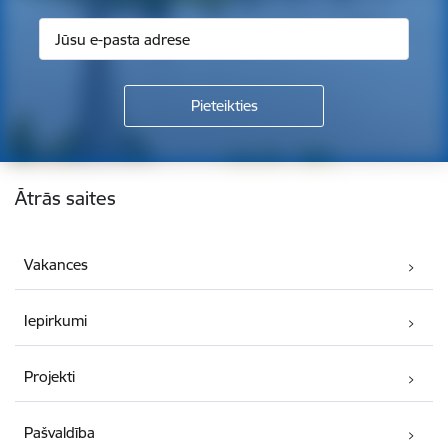
Kājene
Ātrās saites
Vakances
Iepirkumi
Projekti
Pašvaldība