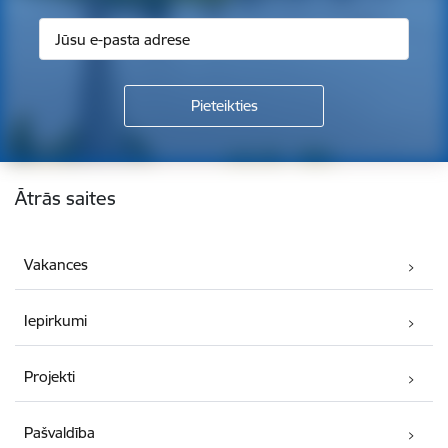
Kājene
Ātrās saites
Vakances
Iepirkumi
Projekti
Pašvaldība