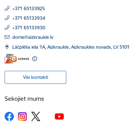
+371 65133925
+371 65133934
+371 65133930
E-pasts:
dome@aizkraukle.lv
Lāčplēša iela 1A, Aizkraukle, Aizkraukles novads, LV 5101
Visi kontakti
Sekojiet mums