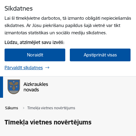
Pāriet uz lapas saturu
Sīkdatnes
Spied
lai meklētu
Enter
Lai šī tīmekļvietne darbotos, tā izmanto obligāti nepieciešamās
sīkdatnes. Ar Jūsu piekrišanu papildus šajā vietnē var tikt
izmantotas statistikas un sociālo mediju sīkdatnes.
Lūdzu, atzīmējiet savu izvēli:
Noraidīt
Apstiprināt visas
Pārvaldīt sīkdatnes
Sākums
Tīmekļa vietnes novērtējums
Tīmekļa vietnes novērtējums