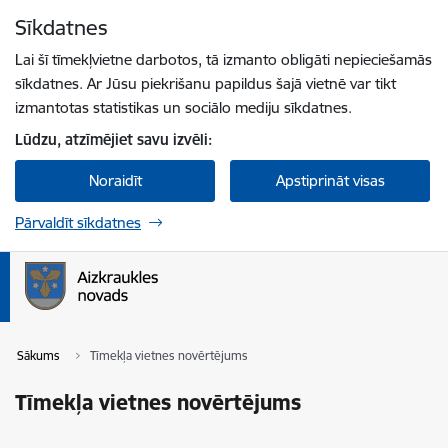
Pāriet uz lapas saturu
Sīkdatnes
Spied
lai meklētu
Enter
Lai šī tīmekļvietne darbotos, tā izmanto obligāti nepieciešamās
sīkdatnes. Ar Jūsu piekrišanu papildus šajā vietnē var tikt
izmantotas statistikas un sociālo mediju sīkdatnes.
Lūdzu, atzīmējiet savu izvēli:
Noraidīt
Apstiprināt visas
Pārvaldīt sīkdatnes
Sākums
Tīmekļa vietnes novērtējums
Tīmekļa vietnes novērtējums