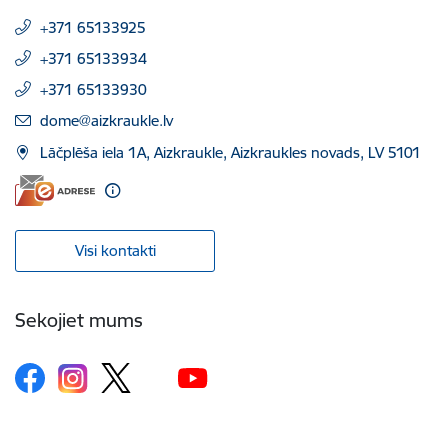
+371 65133925
+371 65133934
+371 65133930
E-pasts:
dome@aizkraukle.lv
Lāčplēša iela 1A, Aizkraukle, Aizkraukles novads, LV 5101
Visi kontakti
Sekojiet mums