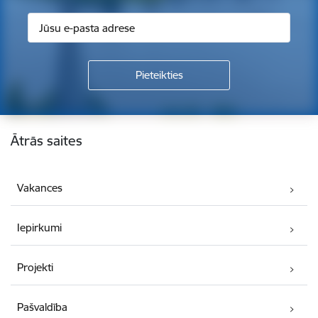
Kājene
Ātrās saites
Vakances
Iepirkumi
Projekti
Pašvaldība