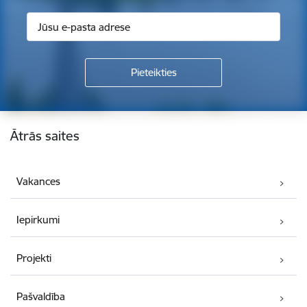
Kājene
Ātrās saites
Vakances
Iepirkumi
Projekti
Pašvaldība