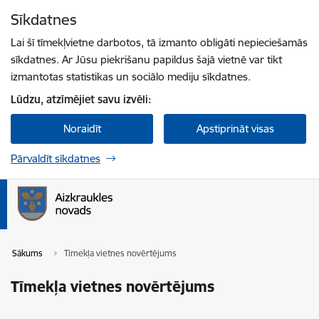
Pāriet uz lapas saturu
Sīkdatnes
Spied
lai meklētu
Enter
Lai šī tīmekļvietne darbotos, tā izmanto obligāti nepieciešamās
sīkdatnes. Ar Jūsu piekrišanu papildus šajā vietnē var tikt
izmantotas statistikas un sociālo mediju sīkdatnes.
Lūdzu, atzīmējiet savu izvēli:
Noraidīt
Apstiprināt visas
Pārvaldīt sīkdatnes
Sākums
Tīmekļa vietnes novērtējums
Tīmekļa vietnes novērtējums