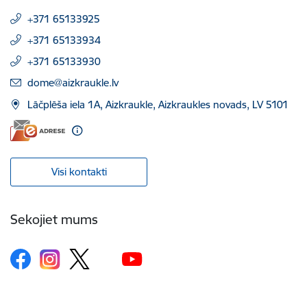
+371 65133925
+371 65133934
+371 65133930
E-pasts:
dome@aizkraukle.lv
Lāčplēša iela 1A, Aizkraukle, Aizkraukles novads, LV 5101
Visi kontakti
Sekojiet mums