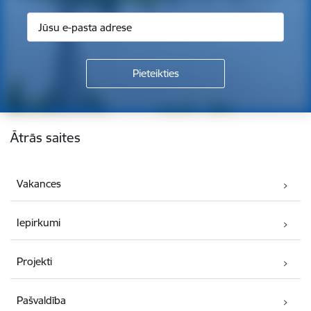
Kājene
Ātrās saites
Vakances
Iepirkumi
Projekti
Pašvaldība