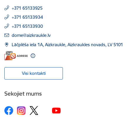
+371 65133925
+371 65133934
+371 65133930
E-pasts:
dome@aizkraukle.lv
Lāčplēša iela 1A, Aizkraukle, Aizkraukles novads, LV 5101
Visi kontakti
Sekojiet mums