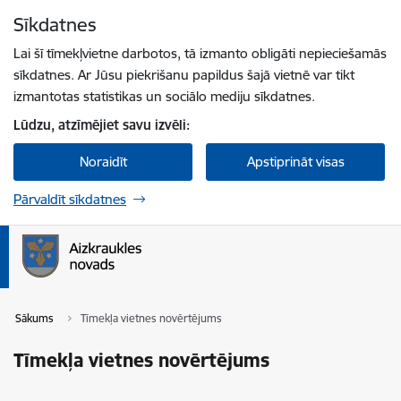
Pāriet uz lapas saturu
Sīkdatnes
Spied
lai meklētu
Enter
Lai šī tīmekļvietne darbotos, tā izmanto obligāti nepieciešamās
sīkdatnes. Ar Jūsu piekrišanu papildus šajā vietnē var tikt
izmantotas statistikas un sociālo mediju sīkdatnes.
Lūdzu, atzīmējiet savu izvēli:
Noraidīt
Apstiprināt visas
Pārvaldīt sīkdatnes
Sākums
Tīmekļa vietnes novērtējums
Tīmekļa vietnes novērtējums