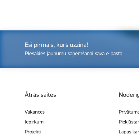
Esi pirmais, kurš uzzina!
Piesakies jaunumu saņemšanai savā e-pastā.
Kājene
Ātrās saites
Noderīg
Vakances
Privātuma
Iepirkumi
Piekļūsta
Projekti
Lapas kar