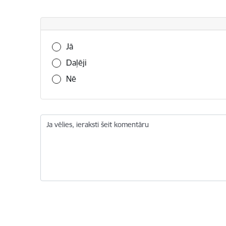
Vai šī informācija bija noderīga?
Jā
Daļēji
Nē
Ja vēlies, ieraksti šeit komentāru