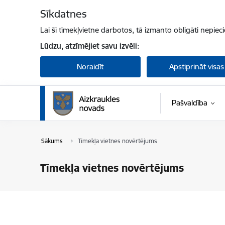
Pāriet uz lapas saturu
Sīkdatnes
Lai šī tīmekļvietne darbotos, tā izmanto obligāti nepiec
Lūdzu, atzīmējiet savu izvēli:
Noraidīt
Apstiprināt visas
Pašvaldība
Sākums
Tīmekļa vietnes novērtējums
Tīmekļa vietnes novērtējums