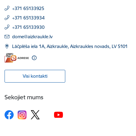
+371 65133925
+371 65133934
+371 65133930
E-pasts:
dome@aizkraukle.lv
Lāčplēša iela 1A, Aizkraukle, Aizkraukles novads, LV 5101
Visi kontakti
Sekojiet mums