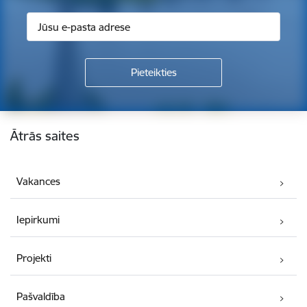
Kājene
Ātrās saites
Vakances
Iepirkumi
Projekti
Pašvaldība