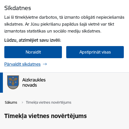
Pāriet uz lapas saturu
Sīkdatnes
Spied
lai meklētu
Enter
Lai šī tīmekļvietne darbotos, tā izmanto obligāti nepieciešamās
sīkdatnes. Ar Jūsu piekrišanu papildus šajā vietnē var tikt
izmantotas statistikas un sociālo mediju sīkdatnes.
Lūdzu, atzīmējiet savu izvēli:
Noraidīt
Apstiprināt visas
Pārvaldīt sīkdatnes
Sākums
Tīmekļa vietnes novērtējums
Tīmekļa vietnes novērtējums