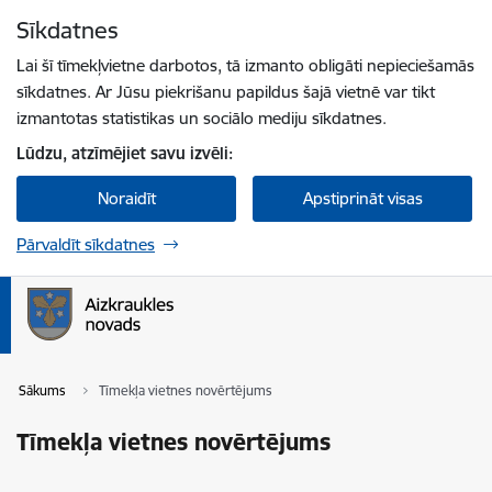
Pāriet uz lapas saturu
Sīkdatnes
Spied
lai meklētu
Enter
Lai šī tīmekļvietne darbotos, tā izmanto obligāti nepieciešamās
sīkdatnes. Ar Jūsu piekrišanu papildus šajā vietnē var tikt
izmantotas statistikas un sociālo mediju sīkdatnes.
Lūdzu, atzīmējiet savu izvēli:
Noraidīt
Apstiprināt visas
Pārvaldīt sīkdatnes
Sākums
Tīmekļa vietnes novērtējums
Tīmekļa vietnes novērtējums