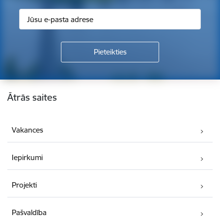
Kājene
Ātrās saites
Vakances
Iepirkumi
Projekti
Pašvaldība