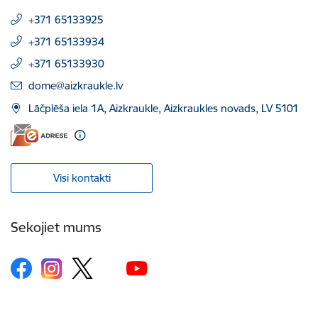
+371 65133925
+371 65133934
+371 65133930
E-pasts:
dome@aizkraukle.lv
Lāčplēša iela 1A, Aizkraukle, Aizkraukles novads, LV 5101
Visi kontakti
Sekojiet mums