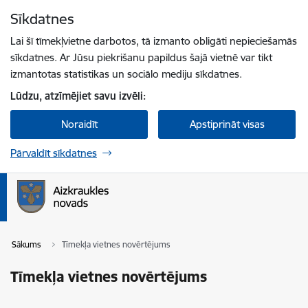
Pāriet uz lapas saturu
Sīkdatnes
Spied
lai meklētu
Enter
Lai šī tīmekļvietne darbotos, tā izmanto obligāti nepieciešamās
sīkdatnes. Ar Jūsu piekrišanu papildus šajā vietnē var tikt
izmantotas statistikas un sociālo mediju sīkdatnes.
Lūdzu, atzīmējiet savu izvēli:
Noraidīt
Apstiprināt visas
Pārvaldīt sīkdatnes
Sākums
Tīmekļa vietnes novērtējums
Tīmekļa vietnes novērtējums