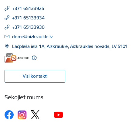
+371 65133925
+371 65133934
+371 65133930
E-pasts:
dome@aizkraukle.lv
Lāčplēša iela 1A, Aizkraukle, Aizkraukles novads, LV 5101
Visi kontakti
Sekojiet mums