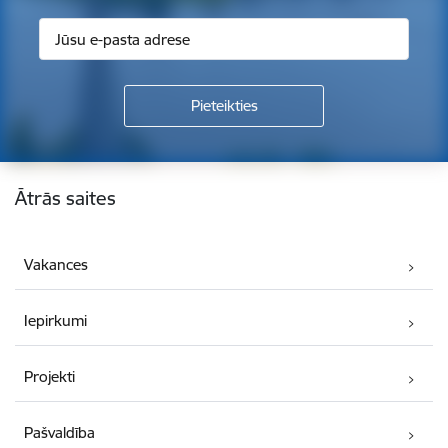
Kājene
Ātrās saites
Vakances
Iepirkumi
Projekti
Pašvaldība