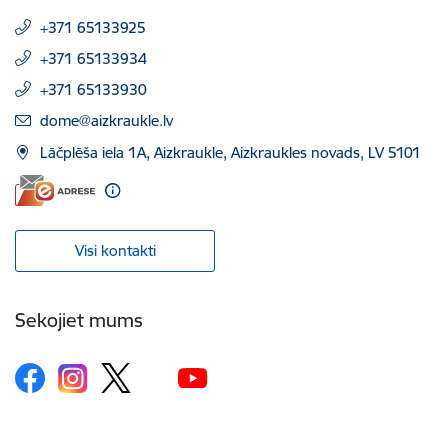
+371 65133925
+371 65133934
+371 65133930
E-pasts:
dome@aizkraukle.lv
Lāčplēša iela 1A, Aizkraukle, Aizkraukles novads, LV 5101
Visi kontakti
Sekojiet mums