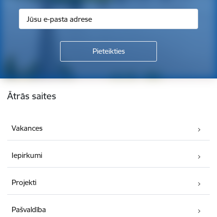
Kājene
Ātrās saites
Vakances
Iepirkumi
Projekti
Pašvaldība