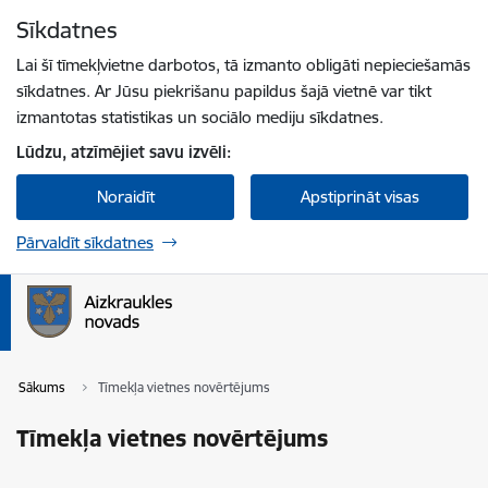
Pāriet uz lapas saturu
Sīkdatnes
Spied
lai meklētu
Enter
Lai šī tīmekļvietne darbotos, tā izmanto obligāti nepieciešamās
sīkdatnes. Ar Jūsu piekrišanu papildus šajā vietnē var tikt
izmantotas statistikas un sociālo mediju sīkdatnes.
Lūdzu, atzīmējiet savu izvēli:
Noraidīt
Apstiprināt visas
Pārvaldīt sīkdatnes
Sākums
Tīmekļa vietnes novērtējums
Tīmekļa vietnes novērtējums