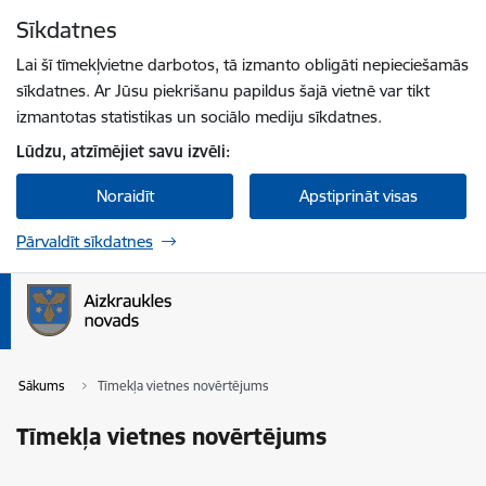
Pāriet uz lapas saturu
Sīkdatnes
Spied
lai meklētu
Enter
Lai šī tīmekļvietne darbotos, tā izmanto obligāti nepieciešamās
sīkdatnes. Ar Jūsu piekrišanu papildus šajā vietnē var tikt
izmantotas statistikas un sociālo mediju sīkdatnes.
Lūdzu, atzīmējiet savu izvēli:
Noraidīt
Apstiprināt visas
Pārvaldīt sīkdatnes
Sākums
Tīmekļa vietnes novērtējums
Tīmekļa vietnes novērtējums