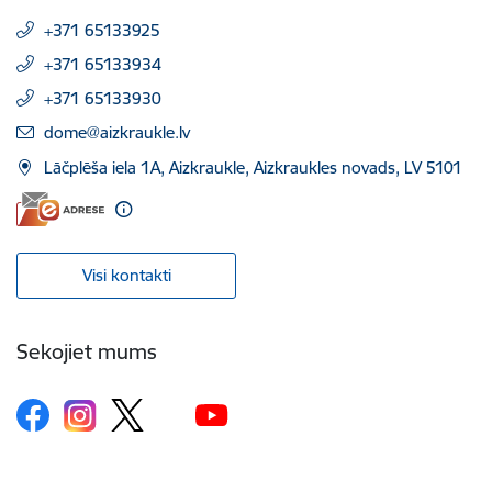
+371 65133925
+371 65133934
+371 65133930
E-pasts:
dome@aizkraukle.lv
Lāčplēša iela 1A, Aizkraukle, Aizkraukles novads, LV 5101
Visi kontakti
Sekojiet mums