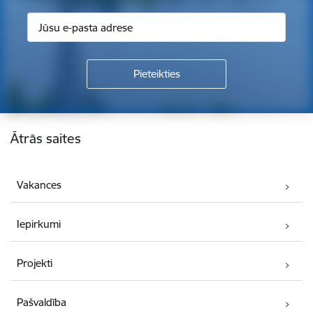
Kājene
Ātrās saites
Vakances
Iepirkumi
Projekti
Pašvaldība