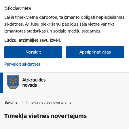
Pāriet uz lapas saturu
Sīkdatnes
Spied
lai meklētu
Enter
Lai šī tīmekļvietne darbotos, tā izmanto obligāti nepieciešamās
sīkdatnes. Ar Jūsu piekrišanu papildus šajā vietnē var tikt
izmantotas statistikas un sociālo mediju sīkdatnes.
Lūdzu, atzīmējiet savu izvēli:
Noraidīt
Apstiprināt visas
Pārvaldīt sīkdatnes
Sākums
Tīmekļa vietnes novērtējums
Tīmekļa vietnes novērtējums