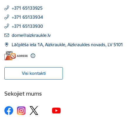
+371 65133925
+371 65133934
+371 65133930
E-pasts:
dome@aizkraukle.lv
Lāčplēša iela 1A, Aizkraukle, Aizkraukles novads, LV 5101
Visi kontakti
Sekojiet mums