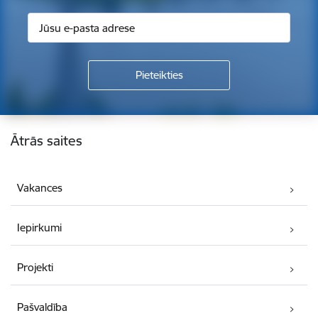
Kājene
Ātrās saites
Vakances
Iepirkumi
Projekti
Pašvaldība