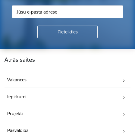
Kājene
Ātrās saites
Vakances
Iepirkumi
Projekti
Pašvaldība