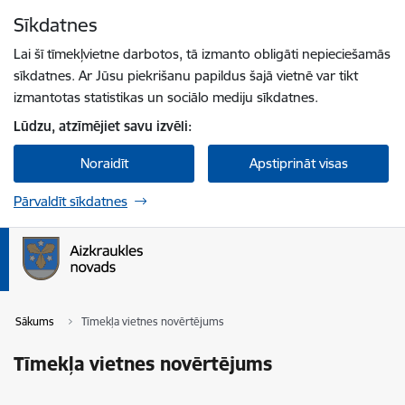
Pāriet uz lapas saturu
Sīkdatnes
Spied
lai meklētu
Enter
Lai šī tīmekļvietne darbotos, tā izmanto obligāti nepieciešamās
sīkdatnes. Ar Jūsu piekrišanu papildus šajā vietnē var tikt
izmantotas statistikas un sociālo mediju sīkdatnes.
Lūdzu, atzīmējiet savu izvēli:
Noraidīt
Apstiprināt visas
Pārvaldīt sīkdatnes
Sākums
Tīmekļa vietnes novērtējums
Tīmekļa vietnes novērtējums