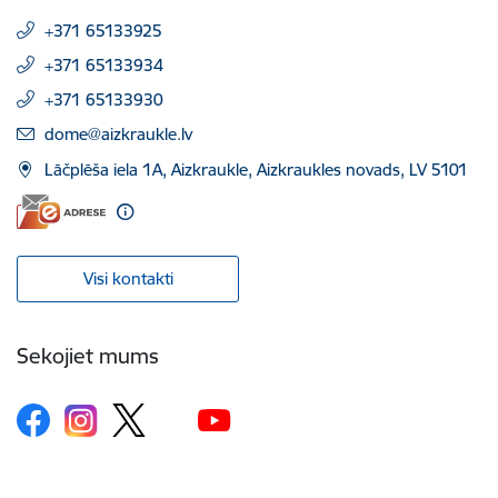
+371 65133925
+371 65133934
+371 65133930
E-pasts:
dome@aizkraukle.lv
Lāčplēša iela 1A, Aizkraukle, Aizkraukles novads, LV 5101
Visi kontakti
Sekojiet mums