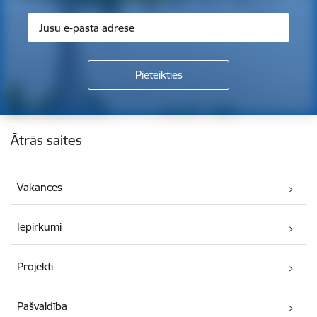
Kājene
Ātrās saites
Vakances
Iepirkumi
Projekti
Pašvaldība