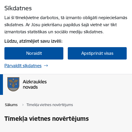
Pāriet uz lapas saturu
Sīkdatnes
Spied
lai meklētu
Enter
Lai šī tīmekļvietne darbotos, tā izmanto obligāti nepieciešamās
sīkdatnes. Ar Jūsu piekrišanu papildus šajā vietnē var tikt
izmantotas statistikas un sociālo mediju sīkdatnes.
Lūdzu, atzīmējiet savu izvēli:
Noraidīt
Apstiprināt visas
Pārvaldīt sīkdatnes
Sākums
Tīmekļa vietnes novērtējums
Tīmekļa vietnes novērtējums