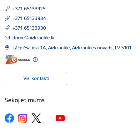
+371 65133925
+371 65133934
+371 65133930
E-pasts:
dome@aizkraukle.lv
Lāčplēša iela 1A, Aizkraukle, Aizkraukles novads, LV 5101
Visi kontakti
Sekojiet mums