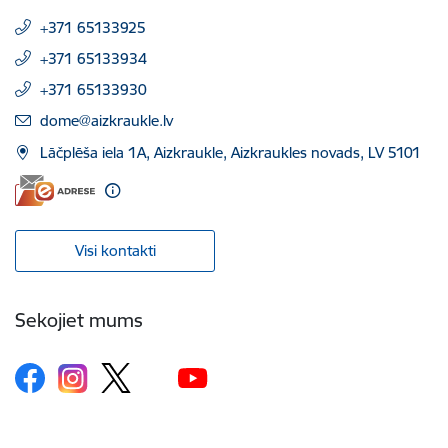
+371 65133925
+371 65133934
+371 65133930
E-pasts:
dome@aizkraukle.lv
Lāčplēša iela 1A, Aizkraukle, Aizkraukles novads, LV 5101
Visi kontakti
Sekojiet mums