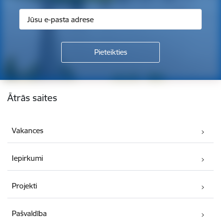
Kājene
Ātrās saites
Vakances
Iepirkumi
Projekti
Pašvaldība