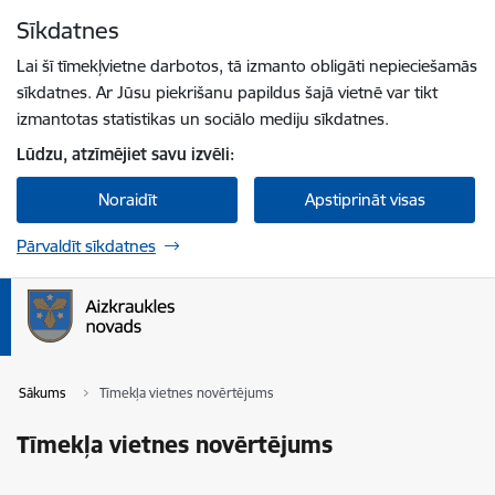
Pāriet uz lapas saturu
Sīkdatnes
Spied
lai meklētu
Enter
Lai šī tīmekļvietne darbotos, tā izmanto obligāti nepieciešamās
sīkdatnes. Ar Jūsu piekrišanu papildus šajā vietnē var tikt
izmantotas statistikas un sociālo mediju sīkdatnes.
Lūdzu, atzīmējiet savu izvēli:
Noraidīt
Apstiprināt visas
Pārvaldīt sīkdatnes
Sākums
Tīmekļa vietnes novērtējums
Tīmekļa vietnes novērtējums