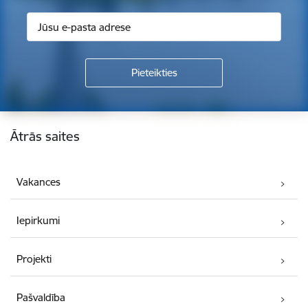
Kājene
Ātrās saites
Vakances
Iepirkumi
Projekti
Pašvaldība