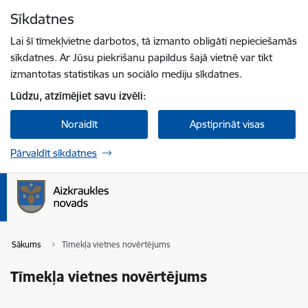
Pāriet uz lapas saturu
Sīkdatnes
Spied
lai meklētu
Enter
Lai šī tīmekļvietne darbotos, tā izmanto obligāti nepieciešamās
sīkdatnes. Ar Jūsu piekrišanu papildus šajā vietnē var tikt
izmantotas statistikas un sociālo mediju sīkdatnes.
Lūdzu, atzīmējiet savu izvēli:
Noraidīt
Apstiprināt visas
Pārvaldīt sīkdatnes
Sākums
Tīmekļa vietnes novērtējums
Tīmekļa vietnes novērtējums