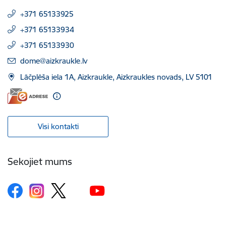
+371 65133925
+371 65133934
+371 65133930
E-pasts:
dome@aizkraukle.lv
Lāčplēša iela 1A, Aizkraukle, Aizkraukles novads, LV 5101
Visi kontakti
Sekojiet mums