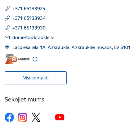
+371 65133925
+371 65133934
+371 65133930
E-pasts:
dome@aizkraukle.lv
Lāčplēša iela 1A, Aizkraukle, Aizkraukles novads, LV 5101
Visi kontakti
Sekojiet mums