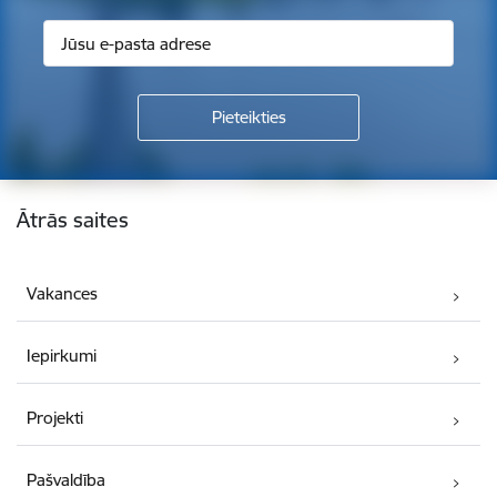
Kājene
Ātrās saites
Vakances
Iepirkumi
Projekti
Pašvaldība