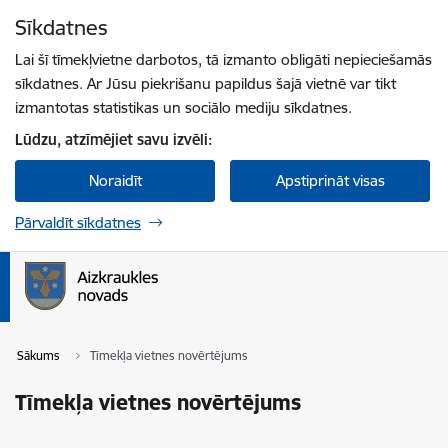
Pāriet uz lapas saturu
Sīkdatnes
Spied
lai meklētu
Enter
Lai šī tīmekļvietne darbotos, tā izmanto obligāti nepieciešamās
sīkdatnes. Ar Jūsu piekrišanu papildus šajā vietnē var tikt
izmantotas statistikas un sociālo mediju sīkdatnes.
Lūdzu, atzīmējiet savu izvēli:
Noraidīt
Apstiprināt visas
Pārvaldīt sīkdatnes
Sākums
Tīmekļa vietnes novērtējums
Tīmekļa vietnes novērtējums