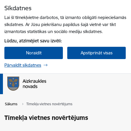
Pāriet uz lapas saturu
Sīkdatnes
Spied
lai meklētu
Enter
Lai šī tīmekļvietne darbotos, tā izmanto obligāti nepieciešamās
sīkdatnes. Ar Jūsu piekrišanu papildus šajā vietnē var tikt
izmantotas statistikas un sociālo mediju sīkdatnes.
Lūdzu, atzīmējiet savu izvēli:
Noraidīt
Apstiprināt visas
Pārvaldīt sīkdatnes
Sākums
Tīmekļa vietnes novērtējums
Tīmekļa vietnes novērtējums