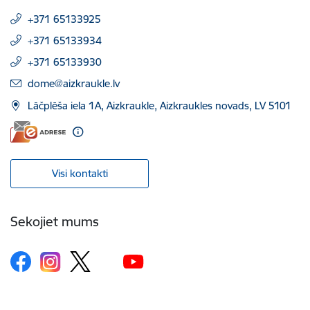
+371 65133925
+371 65133934
+371 65133930
E-pasts:
dome@aizkraukle.lv
Lāčplēša iela 1A, Aizkraukle, Aizkraukles novads, LV 5101
Visi kontakti
Sekojiet mums