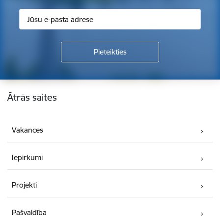
Kājene
Ātrās saites
Vakances
Iepirkumi
Projekti
Pašvaldība