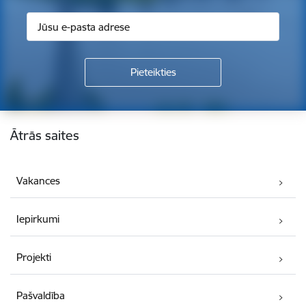
Kājene
Ātrās saites
Vakances
Iepirkumi
Projekti
Pašvaldība