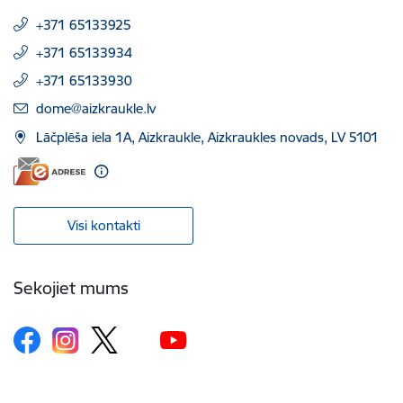
+371 65133925
+371 65133934
+371 65133930
E-pasts:
dome@aizkraukle.lv
Lāčplēša iela 1A, Aizkraukle, Aizkraukles novads, LV 5101
Visi kontakti
Sekojiet mums