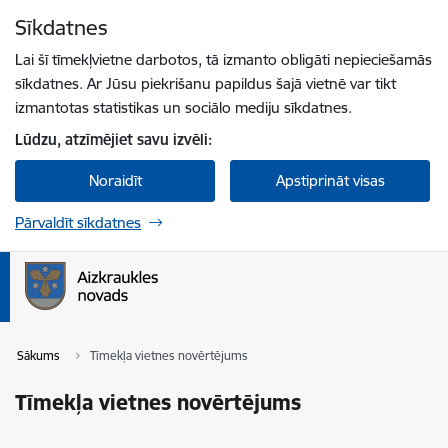
Pāriet uz lapas saturu
Sīkdatnes
Spied
lai meklētu
Enter
Lai šī tīmekļvietne darbotos, tā izmanto obligāti nepieciešamās
sīkdatnes. Ar Jūsu piekrišanu papildus šajā vietnē var tikt
izmantotas statistikas un sociālo mediju sīkdatnes.
Lūdzu, atzīmējiet savu izvēli:
Noraidīt
Apstiprināt visas
Pārvaldīt sīkdatnes
Sākums
Tīmekļa vietnes novērtējums
Tīmekļa vietnes novērtējums